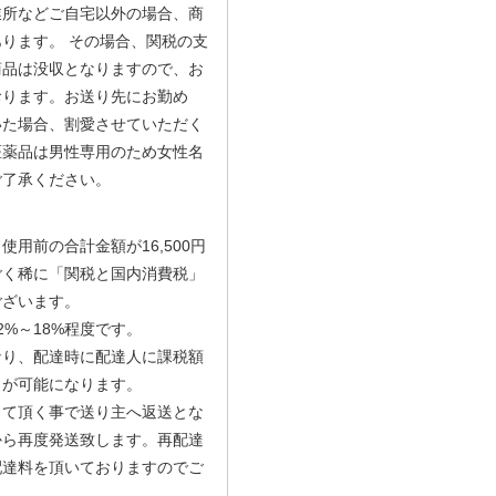
業所などご自宅以外の場合、商
ります。 その場合、関税の支
商品は没収となりますので、お
おります。お送り先にお勤め
いた場合、割愛させていただく
医薬品は男性専用のため女性名
ご了承ください。
用前の合計金額が16,500円
ごく稀に「関税と国内消費税」
ございます。
%～18%程度です。
なり、配達時に配達人に課税額
りが可能になります。
して頂く事で送り主へ返送とな
から再度発送致します。再配達
配達料を頂いておりますのでご