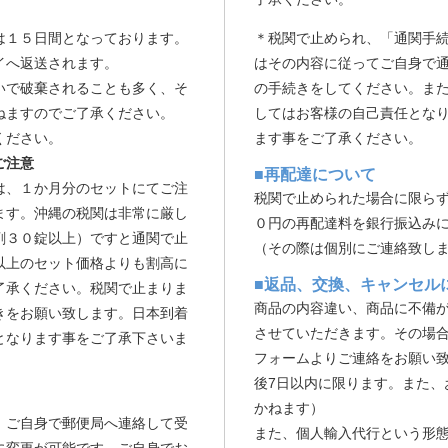
は１５日間となっております。
＊税関で止められ、「通関手
イへ返送されます。
はその内容に従ってご自身で
いで破棄されることも多く、そ
の手続きをしてください。ま
ねますのでご了承ください。
してはお客様の自己責任とな
ください。
ます事をご了承ください。
ご注意
■再配達について
は、１か月分のセットにてご注
税関で止められた場合に限ら
ます。沖縄の税関は非常に厳し
０円の再配達料を銀行振込み
剤３０錠以上）ですと通関で止
（その際は個別にご連絡致し
以上のセット価格よりも割高に
■返品、交換、キャンセル
了承ください。税関で止まりま
商品の内容違い、商品に不備
きをお願い致します。日本到着
させていただきます。その場
となります事をご了承下さいま
フォームよりご連絡をお願い
後7日以内に限ります。また、
かねます）
、ご自身で郵便局へ連絡して受
また、個人輸入代行という形