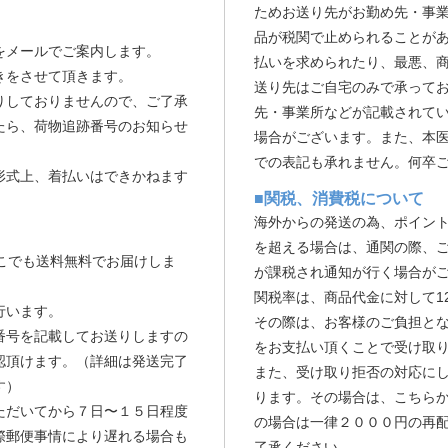
ためお送り先がお勤め先・事
品が税関で止められることがあ
をメールでご案内します。
払いを求められたり、最悪、
きをさせて頂きます。
送り先はご自宅のみで承って
りしておりませんので、ご了承
先・事業所などが記載されて
たら、荷物追跡番号のお知らせ
場合がございます。また、本
での表記も承れません。何卒
形式上、着払いはできかねます
■関税、消費税について
海外からの発送の為、ポイント使
を超える場合は、通関の際、
こでも送料無料でお届けしま
が課税され通知が行く場合が
関税率は、商品代金に対して12
行います。
その際は、お客様のご負担と
番号を記載してお送りしますの
をお支払い頂くことで受け取
認頂けます。（詳細は発送完了
また、受け取り拒否の対応に
す）
ります。その場合は、こちら
ただいてから７日〜１５日程度
の場合は一律２０００円の再
際郵便事情により遅れる場合も
了承ください。