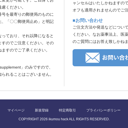
に変更が可能です。ご自身でお
ャンセルはいたしかねますの
遠慮ください。
オフも適用されませんのでご
番号を最寄りの郵便局のものに
■お問い合わせ
上、「〇〇郵便局止め」と明記
ご注文方法や発送などについ
ください。なお薬事法上、医
なっており、それ以降になると
のご質問にはお答え致しかね
ますのでご注意ください。その
ねますのでご了承ください。
 supplement」のみですので、
知られることはございません。
マイページ
新規登録
特定商取引
プライバシーポリシー
COPYRIGHT 2026 ikumou hack ALL RIGHTS RESERVED.